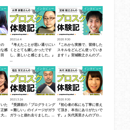
ビュー
インタビュー
インタビュー
2021.6.4
2020.9.30
なの
『考えたことが思い通りにい
『これから実務で、習得した
覚な感
くととても嬉しかったです
スキルをどんどん使っていき
』田
し、楽しいと感じました。』
ます！』宮城毅之さんのプ…
…
ビュー
インタビュー
インタビュー
2021.5.26
2020.9.30
ていた
『受講前の「プログラミング
『初心者の私にも丁寧に答え
て正解
＝難しい」のイメージがガラ
て頂き、本当にありがたいで
大…
ガラっと崩れ去りました。…
す。』矢代英里さんのプロ…