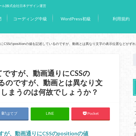
ール|株式会社日本デザイン運営
門
コーディング中級
WordPress初級
利用規約
にCSSのpositionの値を記述しているのですが、動画とは異なり文字の表示位置などが
てですが、動画通りにCSSの
しているのですが、動画とは異なり文
てしまうのは何故でしょうか？
はてブ
Pocket
LINE
、動画通りにCSSのpositionの値