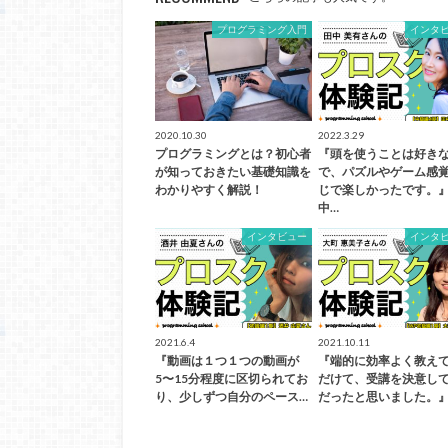
プログラミング入門
インタ
2020.10.30
2022.3.29
プログラミングとは？初心者
『頭を使うことは好き
が知っておきたい基礎知識を
で、パズルやゲーム感
わかりやすく解説！
じで楽しかったです。
中…
インタビュー
インタ
2021.6.4
2021.10.11
『動画は１つ１つの動画が
『端的に効率よく教え
5〜15分程度に区切られてお
だけて、受講を決意し
り、少しずつ自分のペース…
だったと思いました。』