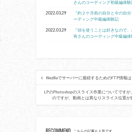
さんのコーディング初級編体験
2022.03.29
『約２ケ月前の自分と今の自分
ーディング中級編体験記
2022.03.29
『頭を使うことは好きなので、
有さんのコーディング中級編体
filezillaでサーバーに接続するためのFTP
LPのPhotoshopのスライス作業について
のですが、動画とは異なりスライス位置が
RECOMMEND
こちらの記事も人気です。