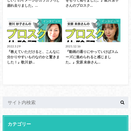
しい」のイメージがガラガラっと
をもって知りました。』星川 京子
崩れ去りました。…
さんのプロスク…
インタビュー
インタビュー
2022.3.29
2021.12.16
『教えていただけると、こんなに
『動画の通りにやっていけばスム
分かりやすいものなのかと驚きま
ーズに進められると感じまし
した！』歌川 妙…
た。』安原 未奈さん…
カテゴリー