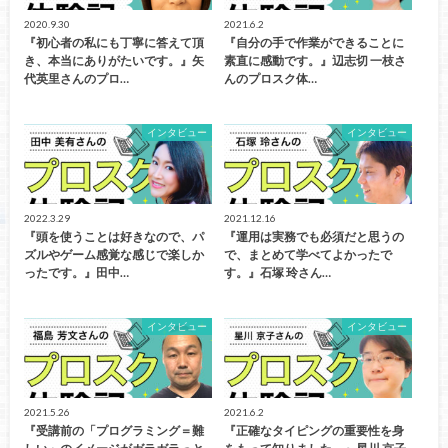
2020.9.30
2021.6.2
『初心者の私にも丁寧に答えて頂
『自分の手で作業ができることに
き、本当にありがたいです。』矢
素直に感動です。』辺志切 一枝さ
代英里さんのプロ…
んのプロスク体…
インタビュー
インタビュー
2022.3.29
2021.12.16
『頭を使うことは好きなので、パ
『運用は実務でも必須だと思うの
ズルやゲーム感覚な感じで楽しか
で、まとめて学べてよかったで
ったです。』田中…
す。』石塚 玲さん…
インタビュー
インタビュー
2021.5.26
2021.6.2
『受講前の「プログラミング＝難
『正確なタイピングの重要性を身